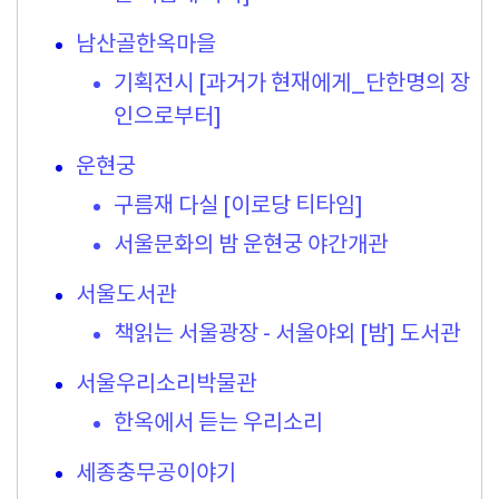
남산골한옥마을
기획전시 [과거가 현재에게_단한명의 장
인으로부터]
운현궁
구름재 다실 [이로당 티타임]
서울문화의 밤 운현궁 야간개관
서울도서관
책읽는 서울광장 - 서울야외 [밤] 도서관
서울우리소리박물관
한옥에서 듣는 우리소리
세종충무공이야기