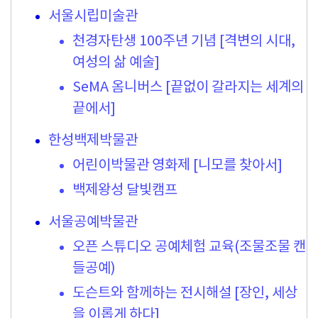
서울시립미술관
천경자탄생 100주년 기념 [격변의 시대,
여성의 삶 예술]
SeMA 옴니버스 [끝없이 갈라지는 세계의
끝에서]
한성백제박물관
어린이박물관 영화제 [니모를 찾아서]
백제왕성 달빛캠프
서울공예박물관
오픈 스튜디오 공예체험 교육(조물조물 캔
들공예)
도슨트와 함께하는 전시해설 [장인, 세상
을 이롭게 하다]