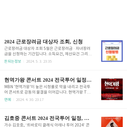
2024 근로장려금 대상자 조회, 신청
근로장려금 대상자 조회 5월은 근로장려금 · 자녀장려
금을 신청하는 기간입니다. 소득요건, 재산요건 그리고
가구구성 등 신청자격만 모두 맞다면 누구나 받을 수 있
돈되는정보
2024. 5. 3. 23:35
는 혜택이기 때문에 인기가 많은데요. 최대 330만원까
지 받을수 있으니 놓치지 마시고 신청하시기 바랍니다.
홈택스에서 근로장려금·자녀장려금 대상자 조회를 한
현역가왕 콘서트 2024 전국투어 일정, 티켓예매
번에 하실 수 있습니다.아래 버튼에서 조회해보시기 바
랍니다. 근로장학금 대상자 조회※ 홈택스 조회 서비스
MBN '현역가왕'이 높은 시청률로 막을 내리고 전국투
로 연결됩니다 근로장려금 신청하기정기신청 기간 :
어 콘서트로 감동의 물결을 이어갑니다. 현역가왕 TOP
24년 5월 1일 ~ 5월 31일 기한 후 신청 기간 : 24년 6월
7 전유진,마이진,김다현,린,박혜신,마리아,별사랑이 직
연예
2024. 4. 30. 23:17
1일 ~ 11월30일 ※ 소득세 확정신고 의무가 있는 신청
접 여러분을 찾아갑니다. 전국투어 일정서울을 시작으
자(배우자 포함)는 반드시 소득세를 신고하셔야 합니
안양, 창원, 광주, 부산, 전주, 인천, 포항, 대구, 고양, 천
다. 신청하기 버튼 ※ 홈택스 조회 서비스로 연결됩니다
안, 울산, 부천, 안동을 방문할 예정이며 추가 지역은 추
김호중 콘서트 2024 전국투어 일정, 예매하기
1...
후에 공개될 예정입니다. 서울4월 20일 (토) 오후 1시,
7시올림픽 체조경기장안양5월 4일 (토) 오후 1시, 7시
가수 김호중, ‘트바로티 클래식 아레나 투어 2024’ 콘