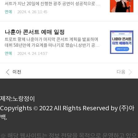
안양 체육관창원5월 11일 (토) 오후 1시, 7시창원 컨벤
서트가 지난 20일에 진행한 광주 공연이 성공적으로 마
션센터광주5월 18일 (토) 오후 1시, 7시김대중 컨벤션
쳤습니다.앞으로 태백, 울산, 고양, 김천, 창원을 방문할
연예
2024. 4. 26. 11:45
센터 전시장부산5월 25일 (토) 오후 1시, 7시부산벡스
예정이며, 추가 지역은 추후 공개될 예정입니다. 김호
코 제1전시장전주6월 1일 (토) 오후 7시한국소리문화
중 콘서트 일정, 예매김호중 콘서트는 멜론에서 단독 예
의전당 야외공연장인천6월 8일..
매 진행합니다 지역 / 장소일정티켓오픈일정 광주광주
나훈아 콘서트 예매 일정
여대 유니버시아드 체육관4월 20일(토) 18시4월 21일
(일) 17시4월 8일(월) 20시예매하기태백태백고원체육
트로트 황제 나훈아가 마지막 콘서트 계획을 발표하며
관4월 27일(토) 18시4월 28일(일) 17시4월 9일(화) 2
데뷔 58년만에 가요계를 떠나기로 했습니.상반기 공연
0시예매하기울산울산동천체육관5월 4일(토) 18시5월
일정과 함께 나훈아가 직접 전한 편지에서 은퇴를 발표
연예
2024. 4. 24. 14:57
5일(일) 17시4월 15일(화) 20시예매하기고양고양체
했습니다.오는 4월 27일부터 7월 6일까지 '2024 고마
육관5월 11일(토) 18시5월 12일(일) 17시4월 16일
웠습니다-LAST CONCERT(라스트 콘서트)'를 개최
(화) 20시예매하기창원창원실내체육관..
합니다. 나훈아 콘서트 일정, 예매나훈아 콘서트 일정
이전
다음
은 상반기 일정만 나온 상태이고 하반기 일정 추후 공개
예정입니다.공연시간은 오후 3시, 7시 30분 전지역 동
일합니다.인천4월 27일(토) ~ 4월 28일(일)송도컨벤시
아예매하기충주5월 11일(토) 석우문화체육관예매하
제작:노랑정이
기울산5월 18일(토)동천체육관예매하기창원6월 1일
(토)창원체육관예매하기천안6월 15일(토)유관순체육
Copyrights © 2022 All Rights Reserved by (주)아
관..
백.
※ 해당 웹사이트는 정보 전달을 목적으로 운영하고 있으